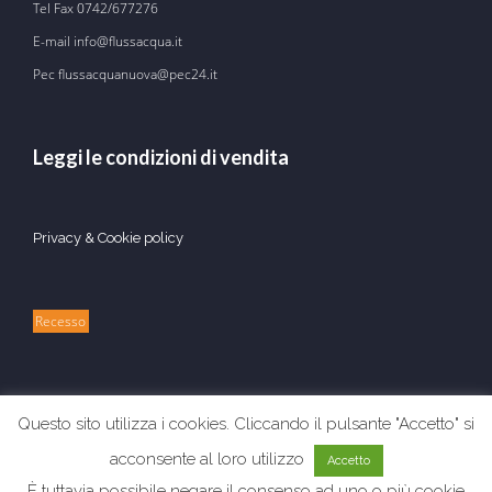
Tel Fax
0742/677276
E-mail
info@flussacqua.it
Pec flussacquanuova@pec24.it
Leggi le condizioni di vendita
Privacy & Cookie policy
Recesso
Questo sito utilizza i cookies. Cliccando il pulsante "Accetto" si
acconsente al loro utilizzo
Accetto
È tuttavia possibile negare il consenso ad uno o più cookie