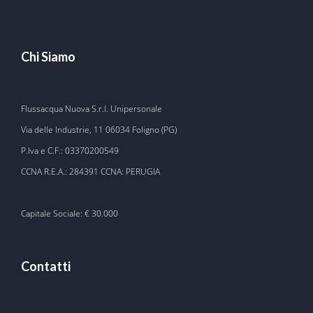
Chi Siamo
Flussacqua Nuova S.r.l. Unipersonale
Via delle Industrie, 11 06034 Foligno (PG)
P.Iva e C.F.: 03370200549
CCNA R.E.A.: 284391 CCNA: PERUGIA
Capitale Sociale: € 30.000
Contatti