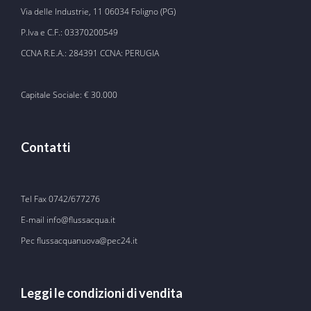
Via delle Industrie, 11 06034 Foligno (PG)
P.Iva e C.F.: 03370200549
CCNA R.E.A.: 284391 CCNA: PERUGIA
Capitale Sociale: € 30.000
Contatti
Tel Fax
0742/677276
E-mail
info@flussacqua.it
Pec flussacquanuova@pec24.it
Leggi le condizioni di vendita