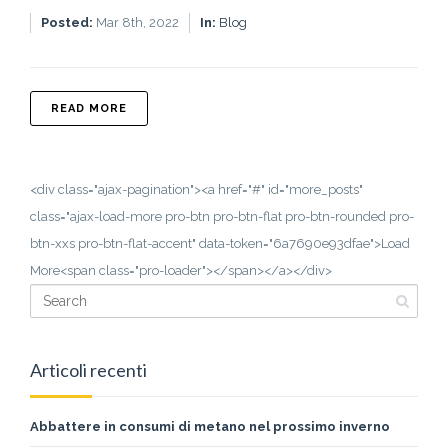
Posted:
Mar 8th, 2022
In:
Blog
ABOUT RISTRUTTURAZIONE BAGNO
READ MORE
<div class="ajax-pagination"><a href="#" id="more_posts"
class="ajax-load-more pro-btn pro-btn-flat pro-btn-rounded pro-
btn-xxs pro-btn-flat-accent" data-token="6a7690e93dfae">Load
More<span class="pro-loader"></span></a></div>
Articoli recenti
Abbattere in consumi di metano nel prossimo inverno