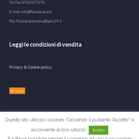
Tel Fax
0742/677276
E-mail
info@flussacqua.it
Pec flussacquanuova@pec24.it
Leggi le condizioni di vendita
Privacy & Cookie policy
Recesso
Questo sito utilizza i cookies. Cliccando il pulsante "Accetto" si
acconsente al loro utilizzo
Accetto
È tuttavia possibile negare il consenso ad uno o più cookie