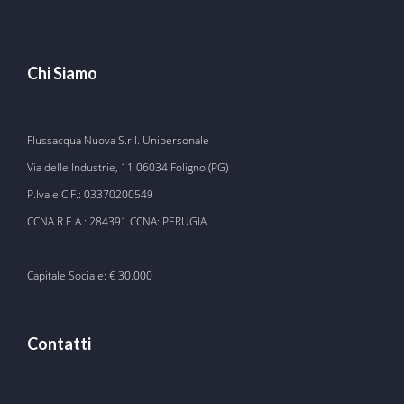
Chi Siamo
Flussacqua Nuova S.r.l. Unipersonale
Via delle Industrie, 11 06034 Foligno (PG)
P.Iva e C.F.: 03370200549
CCNA R.E.A.: 284391 CCNA: PERUGIA
Capitale Sociale: € 30.000
Contatti