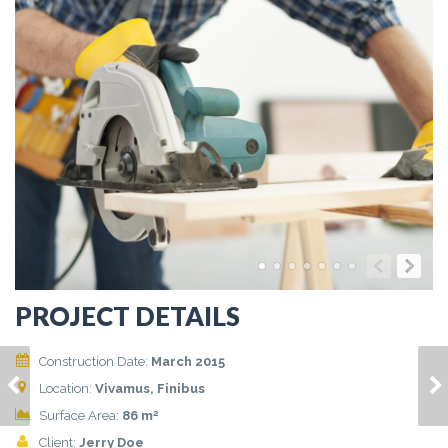
PROJECT DETAILS
Construction Date:
March 2015
MAECENAS EGET
NULLAM LACINIA
Location:
Vivamus, Finibus
ENIM EGET
AUGUE
2
Surface Area:
86 m
Client:
Jerry Doe