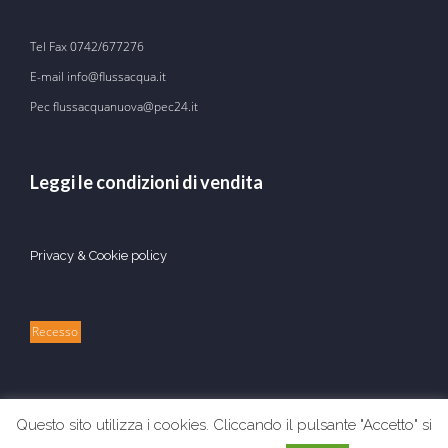
Tel Fax
0742/677276
E-mail
info@flussacqua.it
Pec flussacquanuova@pec24.it
Leggi le condizioni di vendita
Privacy & Cookie policy
Recesso
Questo sito utilizza i cookies. Cliccando il pulsante "Accetto" si