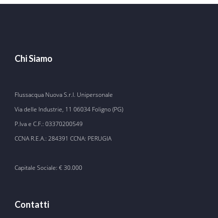
Chi Siamo
Flussacqua Nuova S.r.l. Unipersonale
Via delle Industrie, 11 06034 Foligno (PG)
P.Iva e C.F.: 03370200549
CCNA R.E.A.: 284391 CCNA: PERUGIA
Capitale Sociale: € 30.000
Contatti