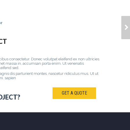
or
VIVAMUS
ULLAMCORPER
CT
bus consectetur. Donec volutpat eleifend ex non ultricies.
 amet massa in, accumsan porta enim. Ut venenatis
leifend sed.
gnis dis parturient montes, nascetur ridiculus mus. Ut ut
mi. sapien
GET A QUOTE
OJECT?