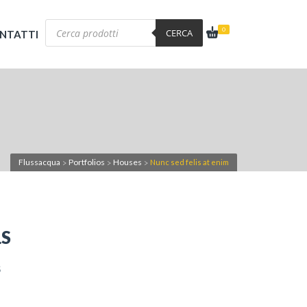
Products
0
search
CERCA
NTATTI
Flussacqua
Portfolios
Houses
Nunc sed felis at enim
>
>
>
LS
5