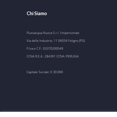
Chi Siamo
Flussacqua Nuova S.r.l. Unipersonale
Via delle Industrie, 11 06034 Foligno (PG)
P.Iva e C.F.: 03370200549
CCNA R.E.A.: 284391 CCNA: PERUGIA
Capitale Sociale: € 30.000