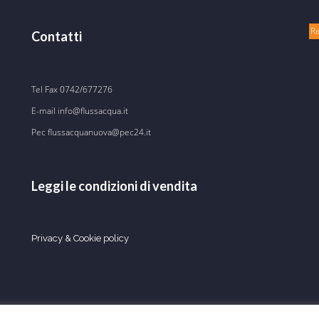
R
Contatti
Tel Fax
0742/677276
E-mail
info@flussacqua.it
Pec flussacquanuova@pec24.it
Leggi le condizioni di vendita
Privacy & Cookie policy