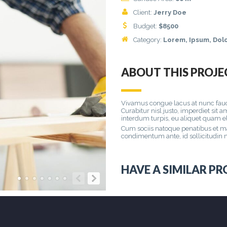
Client:
Jerry Doe
Budget:
$
8500
Category:
Lorem
, Ipsum, Dol
ABOUT THIS PROJE
Vivamus congue lacus at nunc fauci
Curabitur nisl justo, imperdiet sit
interdum turpis, eu aliquet quam e
Cum sociis natoque penatibus et ma
condimentum ante, id sollicitudin 
HAVE A SIMILAR PR