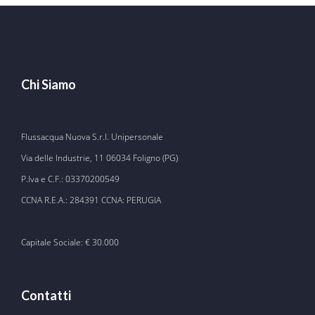
Chi Siamo
Flussacqua Nuova S.r.l. Unipersonale
Via delle Industrie, 11 06034 Foligno (PG)
P.Iva e C.F.: 03370200549
CCNA R.E.A.: 284391 CCNA: PERUGIA
Capitale Sociale: € 30.000
Contatti