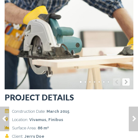
PROJECT DETAILS
Construction Date:
March 2015
NAM POSUERE
NAM ID MAURIS SIT
Location:
Vivamus, Finibus
DOLOR SED
AMET
2
Surface Area:
86 m
Client:
Jerry Doe