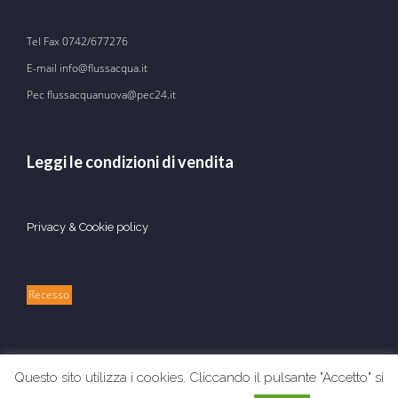
Tel Fax
0742/677276
E-mail
info@flussacqua.it
Pec flussacquanuova@pec24.it
Leggi le condizioni di vendita
Privacy & Cookie policy
Recesso
Questo sito utilizza i cookies. Cliccando il pulsante "Accetto" si