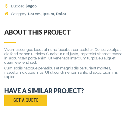
Budget:
$
8500
Category:
Lorem
, Ipsum, Dolor
ABOUT THIS PROJECT
Vivamus congue lacus at nunc faucibus consectetur. Donec volutpat
eleifend ex non ultricies. Curabitur nisl justo, imperdiet sit amet massa
in, accumsan porta enim. Ut venenatis interdum turpis, eu aliquet
quam eleifend sed.
Cum sociis natoque penatibus et magnis dis parturient montes,
nascetur ridiculus mus. Ut ut condimentum ante, id sollicitudin mi.
sapien
HAVE A SIMILAR PROJECT?
GET A QUOTE