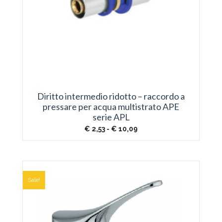
Diritto intermedio ridotto – raccordo a
pressare per acqua multistrato APE
serie APL
Fascia
€
2,53
-
€
10,09
di
prezzo:
da
€ 2,53
a
€ 10,09
Sale!