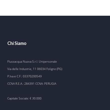
€ 464,70.
€ 269,78.
Chi Siamo
Flussacqua Nuova S.r.l. Unipersonale
Via delle Industrie, 11 06034 Foligno (PG)
P.Iva e C.F.: 03370200549
CCNA R.E.A.: 284391 CCNA: PERUGIA
Capitale Sociale: € 30.000