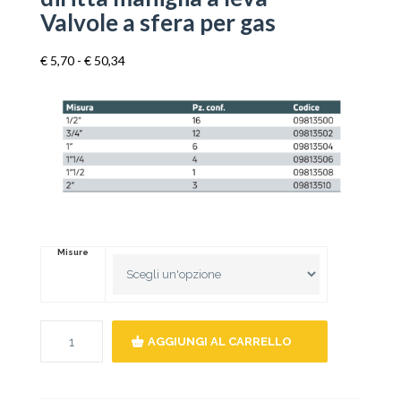
Valvole a sfera per gas
Fascia
€
5,70
-
€
50,34
di
prezzo:
da
€ 5,70
a
€ 50,34
Misure
AGGIUNGI AL CARRELLO