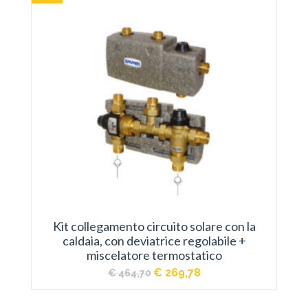
Kit collegamento circuito solare con la
caldaia, con deviatrice regolabile +
miscelatore termostatico
Il
Il
€
269,78
€
464,70
prezzo
prezzo
originale
attuale
era:
è: