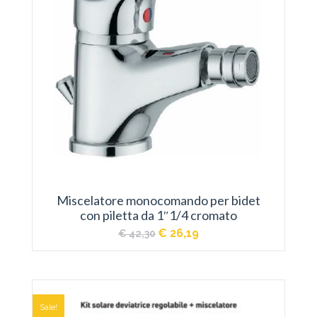
Miscelatore monocomando per bidet
con piletta da 1″1/4 cromato
Il
Il
€
26,19
€
42,30
prezzo
prezzo
originale
attuale
era:
è:
€ 42,30.
€ 26,19.
Sale!