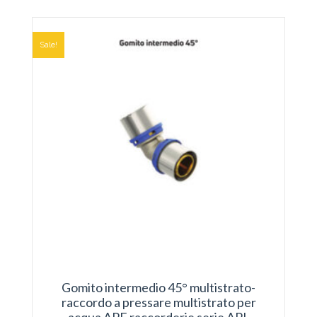
da
€ 5,93
a
€ 16,76
Sale!
Gomito intermedio 45° multistrato-
raccordo a pressare multistrato per