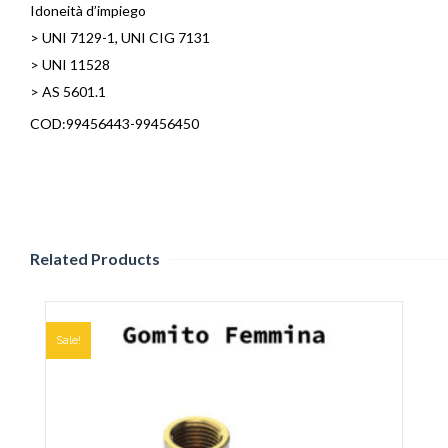
Idoneità d’impiego
> UNI 7129-1, UNI CIG 7131
> UNI 11528
> AS 5601.1
COD:99456443-99456450
Related Products
Sale!