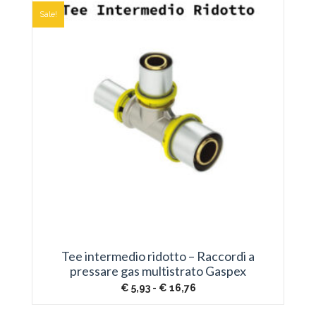
€ 10,82
Sale!
Tee intermedio ridotto – Raccordi a
pressare gas multistrato Gaspex
Fascia
€
5,93
-
€
16,76
di
prezzo: