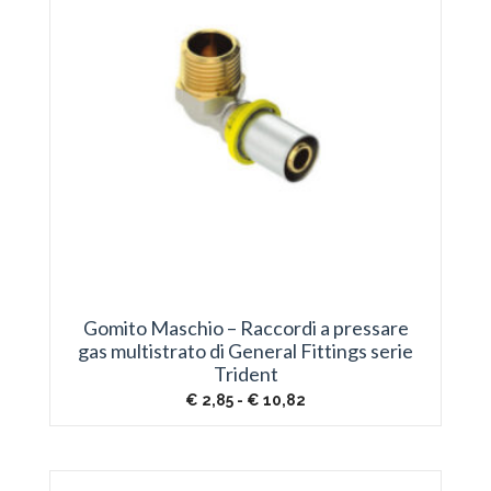
Gomito Maschio – Raccordi a pressare
gas multistrato di General Fittings serie
Trident
Fascia
€
2,85
-
€
10,82
di
prezzo:
da
€ 2,85
a