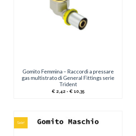
Gomito Femmina – Raccordi a pressare
gas multistrato di General Fittings serie
Trident
Fascia
€
2,42
-
€
10,35
di
prezzo:
da
€ 2,42
a
€ 10,35
Sale!