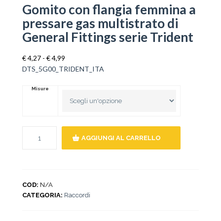
Gomito con flangia femmina a
pressare gas multistrato di
General Fittings serie Trident
Fascia
€
4,27
-
€
4,99
di
DTS_5G00_TRIDENT_ITA
prezzo:
da
Misure
€ 4,27
a
€ 4,99
AGGIUNGI AL CARRELLO
COD:
N/A
CATEGORIA:
Raccordi