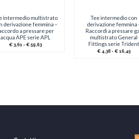
e intermedio multistrato
Tee intermedio con
n derivazione femmina –
derivazione femmina 
accordo a pressare per
Raccordi a pressare g
acqua APE serie APL
multistrato General
Fittings serie Triden
Fascia
€
3,61
-
€
59,63
di
Fas
€
4,38
-
€
16,45
prezzo:
di
da
pre
€ 3,61
da
a
€ 4
€ 59,63
a
€ 1
R