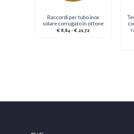
Raccordi per tubo inox
Te
solare corrugato in ottone
co
r
Fascia
€
8,84
-
€
21,72
di
prezzo:
da
€ 8,84
a
€ 21,72