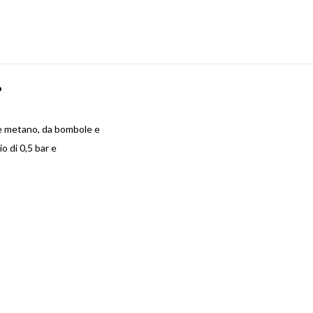
o
one metano, da bombole e
o di 0,5 bar e