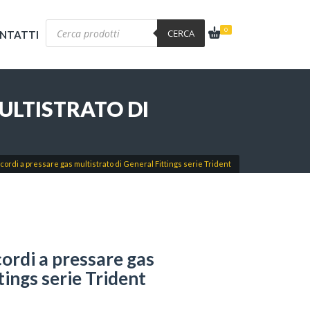
Products
0
search
CERCA
NTATTI
ULTISTRATO DI
ordi a pressare gas multistrato di General Fittings serie Trident
ordi a pressare gas
tings serie Trident