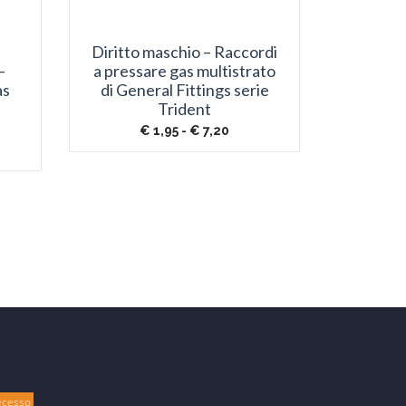
Diritto maschio – Raccordi
–
a pressare gas multistrato
as
di General Fittings serie
Trident
t
Fascia
€
1,95
-
€
7,20
di
cia
prezzo:
da
zzo:
€ 1,95
a
,38
€ 7,20
6,45
ecesso