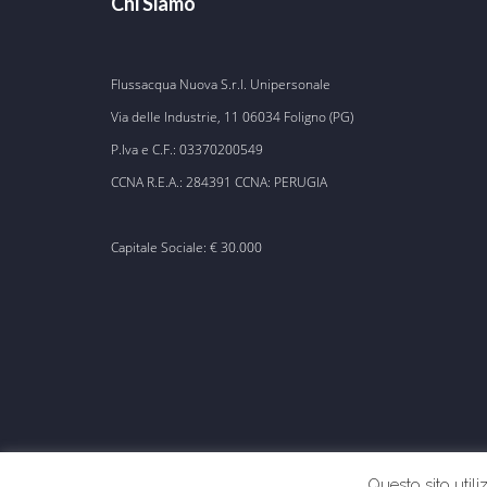
Chi Siamo
Flussacqua Nuova S.r.l. Unipersonale
Via delle Industrie, 11 06034 Foligno (PG)
P.Iva e C.F.: 03370200549
CCNA R.E.A.: 284391 CCNA: PERUGIA
Capitale Sociale: € 30.000
Questo sito utili