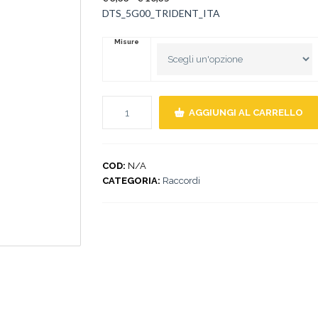
di
DTS_5G00_TRIDENT_ITA
prezzo:
da
Misure
€ 3,33
a
€ 10,35
AGGIUNGI AL CARRELLO
COD:
N/A
CATEGORIA:
Raccordi