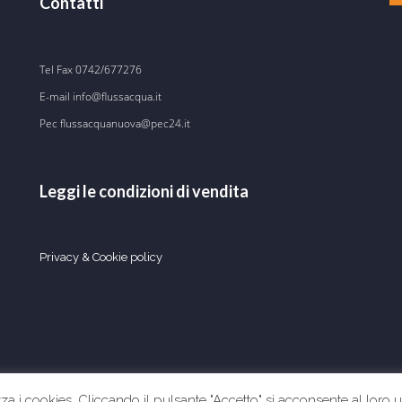
Contatti
Tel Fax
0742/677276
E-mail
info@flussacqua.it
Pec flussacquanuova@pec24.it
Leggi le condizioni di vendita
Privacy & Cookie policy
zza i cookies. Cliccando il pulsante "Accetto" si acconsente al loro u