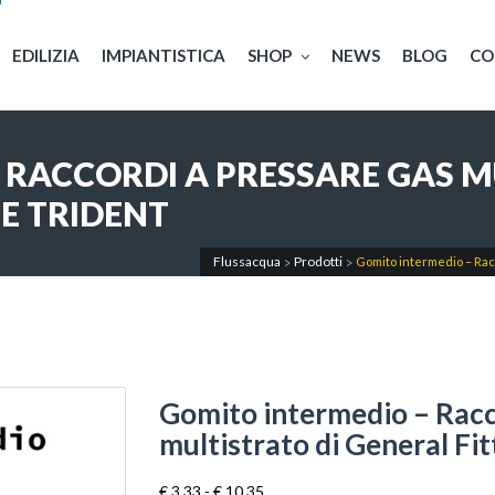
EDILIZIA
IMPIANTISTICA
SHOP
NEWS
BLOG
CO
 RACCORDI A PRESSARE GAS M
IE TRIDENT
Flussacqua
Prodotti
Gomito intermedio – Racc
>
>
Gomito intermedio – Racc
multistrato di General Fit
Fascia
€
3,33
-
€
10,35