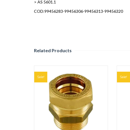
> AS 5601.1
COD:99456283-99456306-99456313-99456320
Related Products
Sale!
Sale!