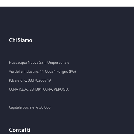
Chi Siamo
Flussacqua Nuova S.r.l. Unipersonale
Via delle Industrie, 11 06034 Foligno (PG)
P.Iva e C.F.: 03370200549
CCNA R.E.A.: 284391 CCNA: PERUGIA
Capitale Sociale: € 30.000
Contatti