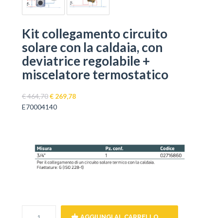
Kit collegamento circuito
solare con la caldaia, con
deviatrice regolabile +
miscelatore termostatico
Il
Il
€
464,70
€
269,78
prezzo
prezzo
E70004140
originale
attuale
era:
è:
€ 464,70.
€ 269,78.
AGGIUNGI AL CARRELLO