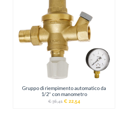
Gruppo di riempimento automatico da
1/2″ con manometro
Il
Il
€
22,54
€
36,41
prezzo
prezzo
originale
attuale
era:
è:
€ 36,41.
€ 22,54.