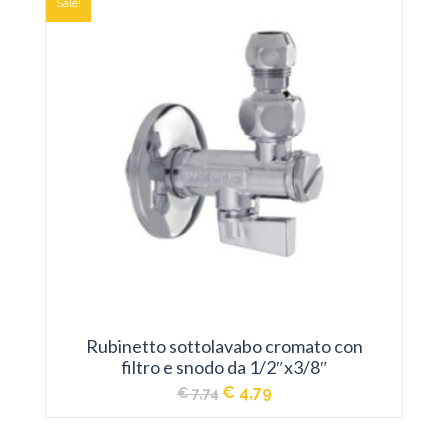
Sale!
Rubinetto sottolavabo cromato con
filtro e snodo da 1/2″x3/8″
Il
Il
€
4,79
€
7,74
prezzo
prezzo
originale
attuale
era:
è: