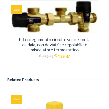
Sale!
Kit collegamento circuito solare con la
caldaia, con deviatrice regolabile +
miscelatore termostatico
Il
Il
€
139,47
€
225,25
prezzo
prezzo
originale
attuale
era:
è:
€ 225,25.
€ 139,47.
Related Products
Sale!