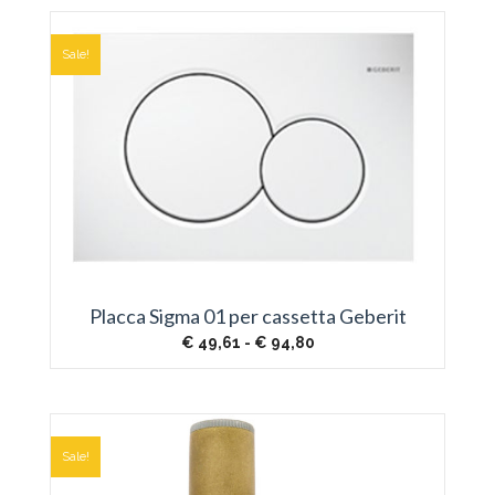
€ 7,74.
€ 4,79.
Sale!
Placca Sigma 01 per cassetta Geberit
Fascia
€
49,61
-
€
94,80
di
prezzo:
da
€ 49,61
a
€ 94,80
Sale!