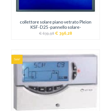
collettore solare piano vetrato Pleion
KSF-D25 -pannello solare-
Il
Il
€
396,28
€
639,98
prezzo
prezzo
originale
attuale
era:
è:
€ 639,98.
€ 396,28.
Sale!