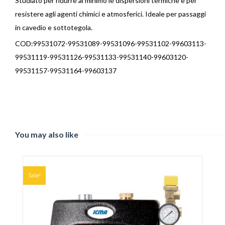
Studiato per ridurre al minimo le dispersioni termiche e per
resistere agli agenti chimici e atmosferici. Ideale per passaggi
in cavedio e sottotegola.
COD:99531072-99531089-99531096-99531102-99603113-
99531119-99531126-99531133-99531140-99603120-
99531157-99531164-99603137
You may also like
Sale!