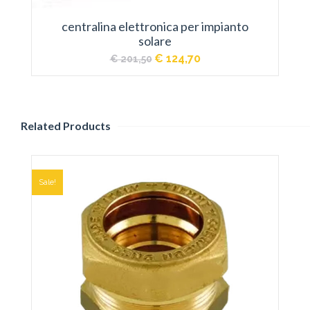
centralina elettronica per impianto
solare
Il
Il
€
124,70
€
201,50
prezzo
prezzo
originale
attuale
era:
è:
€ 201,50.
€ 124,70.
Related Products
Sale!