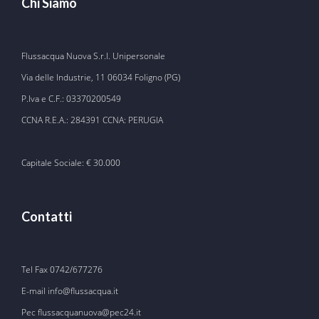
Chi Siamo
Flussacqua Nuova S.r.l. Unipersonale
Via delle Industrie, 11 06034 Foligno (PG)
P.Iva e C.F.: 03370200549
CCNA R.E.A.: 284391 CCNA: PERUGIA
Capitale Sociale: € 30.000
Contatti
Tel Fax
0742/677276
E-mail
info@flussacqua.it
Pec flussacquanuova@pec24.it