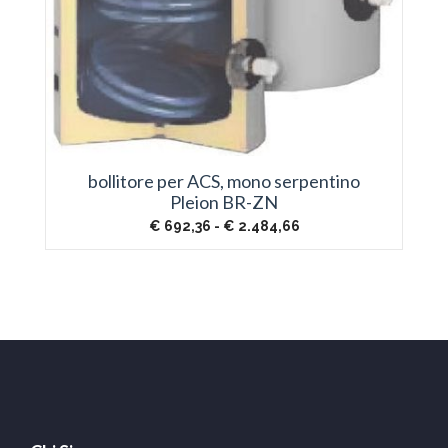
bollitore per ACS, mono serpentino
Pleion BR-ZN
Fascia
€
692,36
-
€
2.484,66
di
prezzo:
da
€ 692,36
a
€ 2.484,66