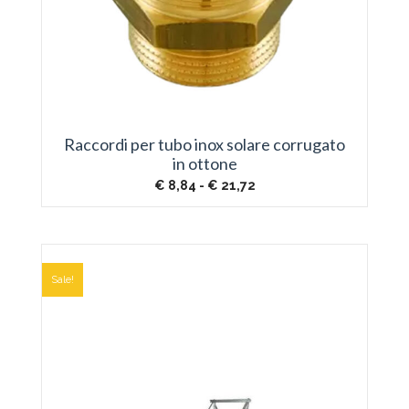
Raccordi per tubo inox solare corrugato
in ottone
Fascia
€
8,84
-
€
21,72
di
prezzo:
da
€ 8,84
a
€ 21,72
Sale!