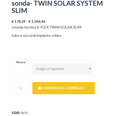
sonda- TWIN SOLAR SYSTEM
SLIM
Fascia
€
178,39
-
€
1.346,46
di
scheda tecnica K-FLEX TWIN SOLAR SLIM
prezzo:
da
tubo e raccordi impianto solare
€ 178,39
a
€ 1.346,46
Misure
AGGIUNGI AL CARRELLO
COD:
N/A