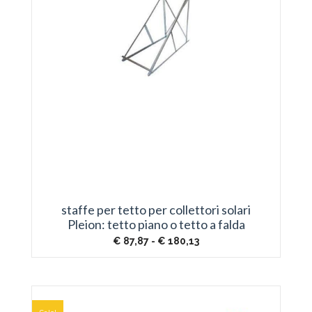
staffe per tetto per collettori solari
Pleion: tetto piano o tetto a falda
Fascia
€
87,87
-
€
180,13
di
prezzo:
da
€ 87,87
a
€ 180,13