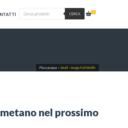
Products
0
search
CERCA
NTATTI
Flussacqua
Small – Image Full Width
>
 metano nel prossimo