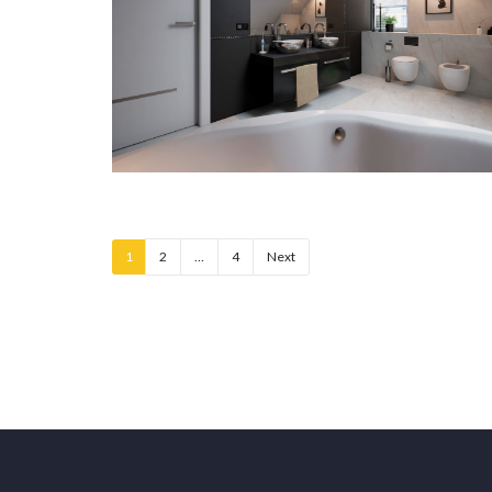
1
2
…
4
Next