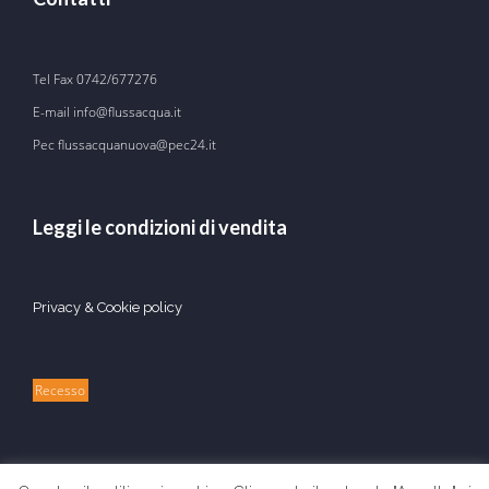
Tel Fax
0742/677276
E-mail
info@flussacqua.it
Pec flussacquanuova@pec24.it
Leggi le condizioni di vendita
Privacy & Cookie policy
Recesso