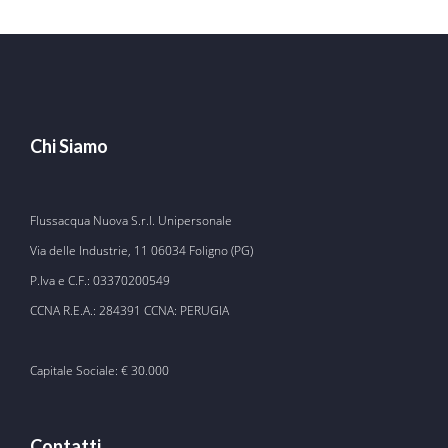
Chi Siamo
Flussacqua Nuova S.r.l. Unipersonale
Via delle Industrie, 11 06034 Foligno (PG)
P.Iva e C.F.: 03370200549
CCNA R.E.A.: 284391 CCNA: PERUGIA
Capitale Sociale: € 30.000
Contatti