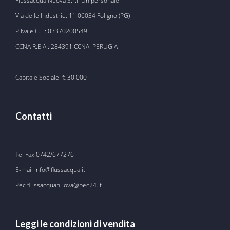
Flussacqua Nuova S.r.l. Unipersonale
Via delle Industrie, 11 06034 Foligno (PG)
P.Iva e C.F.: 03370200549
CCNA R.E.A.: 284391 CCNA: PERUGIA
Capitale Sociale: € 30.000
Contatti
Tel Fax
0742/677276
E-mail
info@flussacqua.it
Pec flussacquanuova@pec24.it
Leggi le condizioni di vendita