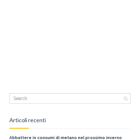
ANA MARIA
Posted:
Lug 13th, 2015
In:
ABOUT ANA MARIA
READ MORE
Articoli recenti
Abbattere in consumi di metano nel prossimo inverno