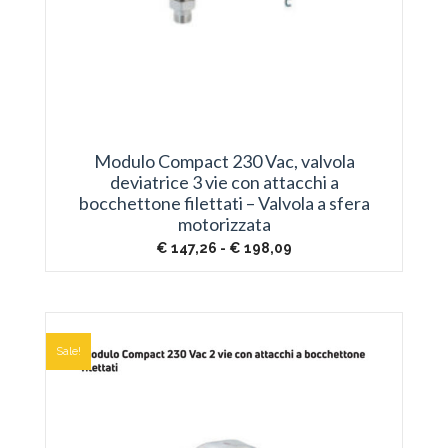
Modulo Compact 230 Vac, valvola
deviatrice 3 vie con attacchi a
bocchettone filettati – Valvola a sfera
motorizzata
Fascia
€
147,26
-
€
198,09
di
prezzo:
da
€ 147,26
a
€ 198,09
Sale!