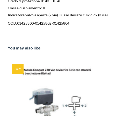
Grado di protezione IP 43 – IP 40
Classe di isolamento: II
Indicatore valvola aperta (2 vie) Flusso deviato c-sx c-dx (3 vie)
COD:01425800-01425802-01425804
You may also like
Sale!