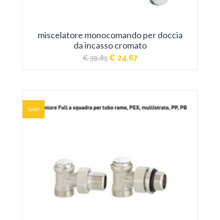
miscelatore monocomando per doccia
da incasso cromato
Il
Il
€
24,67
€
39,85
prezzo
prezzo
originale
attuale
era:
è:
€ 39,85.
€ 24,67.
Sale!