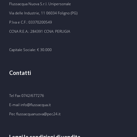
Flussacqua Nuova S.r.l. Unipersonale
Via delle Industrie, 11 06034 Foligno (PG)
P.Iva e C.F.: 03370200549
CCNA R.E.A.: 284391 CCNA: PERUGIA
Capitale Sociale: € 30.000
Contatti
Tel Fax
0742/677276
E-mail
info@flussacqua.it
Pec flussacquanuova@pec24.it