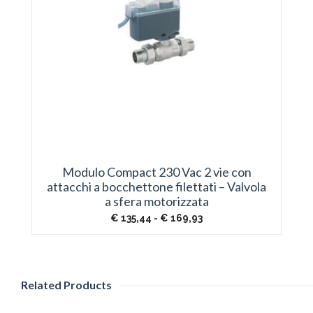
Modulo Compact 230 Vac 2 vie con
attacchi a bocchettone filettati – Valvola
a sfera motorizzata
Fascia
€
135,44
-
€
169,93
di
prezzo:
da
€ 135,44
a
Related Products
€ 169,93