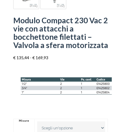
Modulo Compact 230 Vac 2
vie con attacchi a
bocchettone filettati –
Valvola a sfera motorizzata
Fascia
€
135,44
-
€
169,93
di
prezzo:
da
€ 135,44
a
€ 169,93
Misure