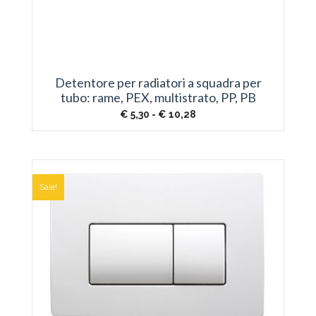
Detentore per radiatori a squadra per
tubo: rame, PEX, multistrato, PP, PB
Fascia
€
5,30
-
€
10,28
di
prezzo:
da
€ 5,30
a
€ 10,28
Sale!