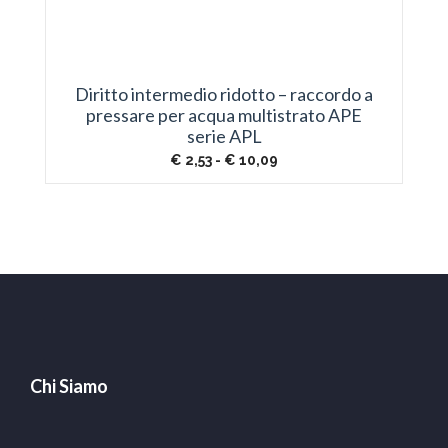
Diritto intermedio ridotto – raccordo a
pressare per acqua multistrato APE
serie APL
Fascia
€
2,53
-
€
10,09
di
prezzo:
da
€ 2,53
a
€ 10,09
Chi Siamo