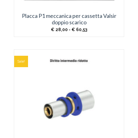
Placca P1 meccanica per cassetta Valsir
doppio scarico
Fascia
€
28,00
-
€
60,53
di
prezzo:
da
€ 28,00
a
€ 60,53
Sale!