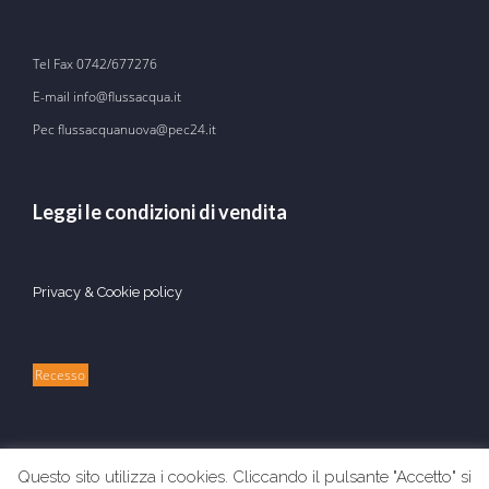
Tel Fax
0742/677276
E-mail
info@flussacqua.it
Pec flussacquanuova@pec24.it
Leggi le condizioni di vendita
Privacy & Cookie policy
Recesso
Questo sito utilizza i cookies. Cliccando il pulsante "Accetto" si