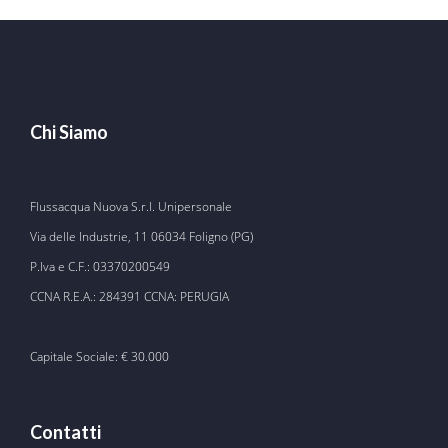
Chi Siamo
Flussacqua Nuova S.r.l. Unipersonale
Via delle Industrie, 11 06034 Foligno (PG)
P.Iva e C.F.: 03370200549
CCNA R.E.A.: 284391 CCNA: PERUGIA
Capitale Sociale: € 30.000
Contatti